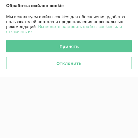
Отзывы о магазине
Обработка файлов cookie
89 отзывов за всё время
Мы используем файлы cookies для обеспечения удобства
пользователей портала и предоставления персональных
Дмитрий
28.08.2025
рекомендаций.
Вы можете настроить файлы cookies или
отключить их.
Отлично
Принять
Покупатель
24.07.2025
Отлично
Отклонить
Сделка подтверждена через корзину
Показать все отзывы
О нас
Контакты
Доставка и оплата