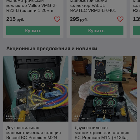
Манометрический
Манометрический
Ма
коллектор Vallue VMG-2-
коллектор VALUE
кол
R22-B (шланги 1.20м в
NAVTEC VRM2-B-0401
R2
комплекте)
(R410A, R22, R134A,
215
295
13
руб.
руб.
R407C)
Купить
Купить
Акционные предложения и новинки
Двухвентильная
Двухвентильная
манометрическая станция
манометрическая станция
Becool BC-Premium M2N
BC-Premium M1N (R134a;