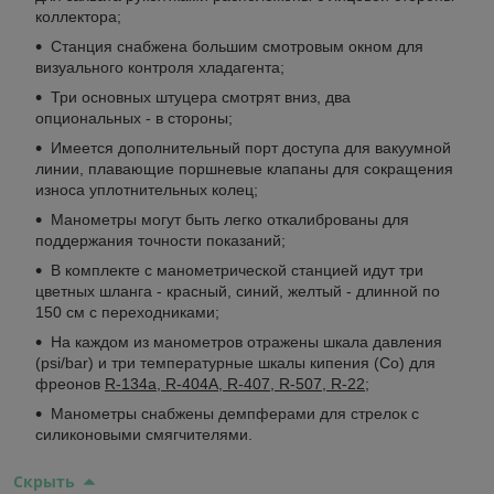
коллектора;
Станция снабжена большим смотровым окном для
визуального контроля хладагента;
Три основных штуцера смотрят вниз, два
опциональных - в стороны;
Имеется дополнительный порт доступа для вакуумной
линии, плавающие поршневые клапаны для сокращения
износа уплотнительных колец;
Манометры могут быть легко откалиброваны для
поддержания точности показаний;
В комплекте с манометрической станцией идут три
цветных шланга - красный, синий, желтый - длинной по
150 см с переходниками;
На каждом из манометров отражены шкала давления
(psi/bar) и три температурные шкалы кипения (Co) для
фреонов
R-134a, R-404A, R-407, R-507, R-22;
Манометры снабжены демпферами для стрелок с
силиконовыми смягчителями.
Скрыть