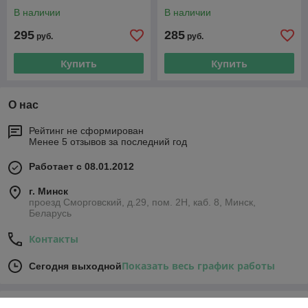
(R22; R32; R407C; R410A)
R404A; R407C, R507A)
В наличии
В наличии
295
285
руб.
руб.
Купить
Купить
О нас
Рейтинг не сформирован
Менее 5 отзывов за последний год
Работает с 08.01.2012
г. Минск
проезд Сморговский, д.29, пом. 2Н, каб. 8, Минск,
Беларусь
Контакты
Показать весь график работы
Сегодня выходной