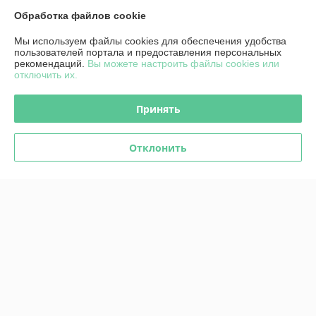
Доставка и оплата
Обработка файлов cookie
График работы
Мы используем файлы cookies для обеспечения удобства
пользователей портала и предоставления персональных
рекомендаций.
Вы можете настроить файлы cookies или
Полная версия сайта
отключить их.
Политика обработки cookies
Принять
Сайт создан на платформе Deal.by
Отклонить
Информация для покупателя
Юридическое лицо:
Общество с ограниченной ответственностью
"ФризКонд"
РБ, 220053, г. Минск, проезд Сморговский, д.29, пом. 2Н, каб. 8
Регистрационный номер ЕГР: 191466044