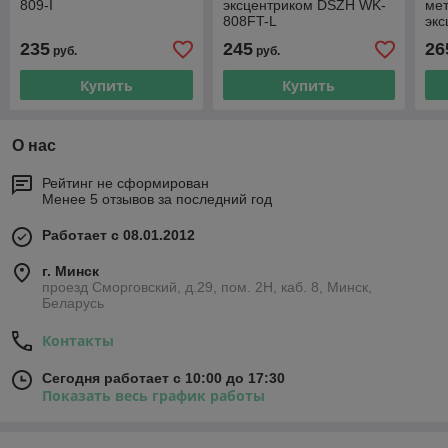
809-I
эксцентриком DSZH WK-
мет
808FT-L
экс
BC
235
245
26
руб.
руб.
Купить
Купить
О нас
Рейтинг не сформирован
Менее 5 отзывов за последний год
Работает с 08.01.2012
г. Минск
проезд Сморговский, д.29, пом. 2Н, каб. 8, Минск,
Беларусь
Контакты
Сегодня работает с 10:00 до 17:30
Показать весь график работы