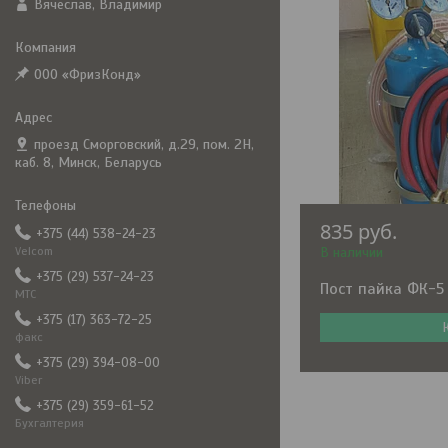
Вячеслав, Владимир
ООО «ФризКонд»
проезд Сморговский, д.29, пом. 2Н,
каб. 8, Минск, Беларусь
835
руб.
+375 (44) 538-24-23
Velcom
В наличии
+375 (29) 537-24-23
Пост пайка ФК-5
МТС
+375 (17) 363-72-25
факс
+375 (29) 394-08-00
Viber
+375 (29) 359-61-52
Бухгалтерия