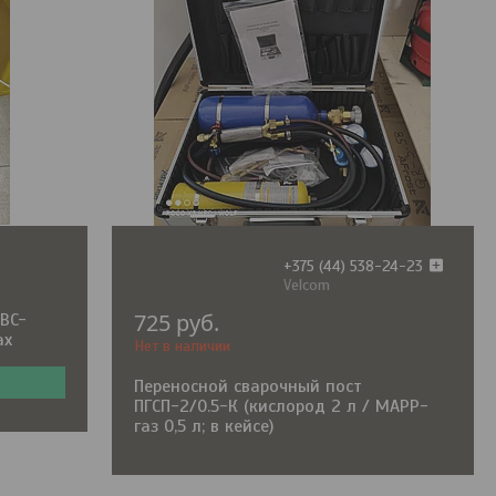
+375 (44) 538-24-23
Velcom
725
руб.
BC-
ах
Нет в наличии
Переносной сварочный пост
ПГСП-2/0.5-К (кислород 2 л / MAPP-
газ 0,5 л; в кейсе)