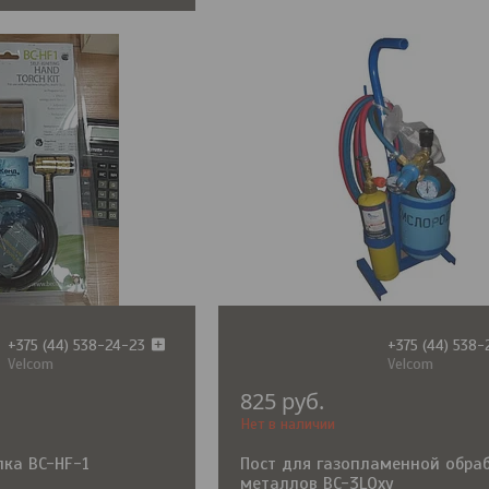
+375 (44) 538-24-23
+375 (44) 538
Velcom
Velcom
825
руб.
Нет в наличии
лка BC-HF-1
Пост для газопламенной обра
металлов BC-3LOxy