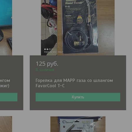
125
руб.
В наличии
ангом
Горелка для MAPP газа со шлангом
джиг)
FavorCool T-C
Купить