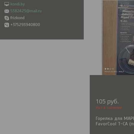
kondi.by
5382423@mail.ru
frizkond
+375293940800
105
руб.
Нет в наличии
Горелка для MAP
FavorCool T-CA (