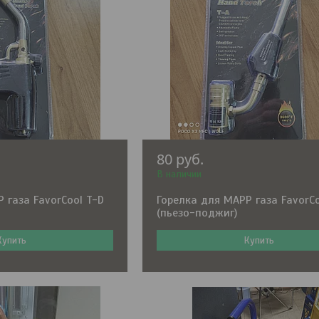
80
руб.
В наличии
 газа FavorCool T-D
Горелка для MAPP газа FavorCo
(пьезо-поджиг)
Купить
Купить