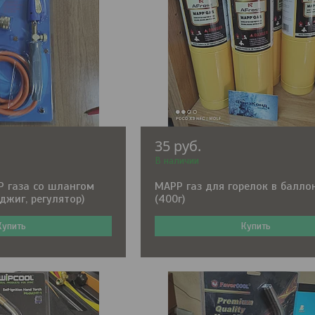
35
руб.
В наличии
P газа со шлангом
MAPP газ для горелок в балло
джиг, регулятор)
(400г)
Купить
Купить