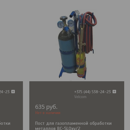
-24-23
+375 (44) 538-24-23
Velcom
635
руб.
Нет в наличии
ботки
Пост для газопламенной обработки
металлов BC-5LOxy/2