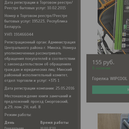
Дата регистрации в Торговом реестре/
Реестре бытовых услуг: 10.02.2015
Номер в Торговом реестре/Реестре
бытовых услуг: 195223, Республика
Беларусь
УНП: 191466044
Регистрационный орган: Администрация
Центрального района г. Минска, Номера
уполномоченных рассматривать
обращения покупателей в соответствии
155
руб.
с законодательством об обращениях
В наличии
граждан и юридических лиц: Минский
районный исполнительный комитет,
Горелка WIPCOOL 
отдел торговли и услуг: +375 1
Дата регистрации компании: 25.05.2016
Местонахождение книги замечаний и
предложений: проезд Сморговский,
д.29, пом. 2Н, каб. 8
Режим работы:
День
Время работы
Понедельник
10:00-17:30