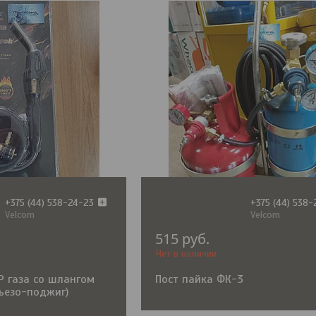
+375 (44) 538-24-23
+375 (44) 538
Velcom
Velcom
515
руб.
Нет в наличии
P газа со шлангом
Пост пайка ФК-3
пьезо-поджиг)