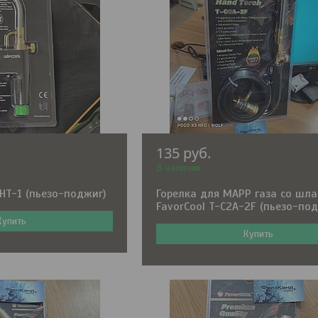
135
руб.
В наличии
HT-1 (пьезо-поджиг)
Горелка для MAPP газа со шл
FavorCool T-C2A-2F (пьезо-по
Купить
Купить