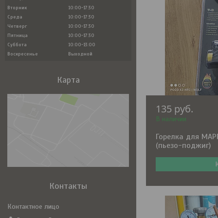
Вторник
10:00-17:30
Среда
10:00-17:30
Четверг
10:00-17:30
Пятница
10:00-17:30
Суббота
10:00-13:00
Воскресенье
Выходной
Карта
135
руб.
В наличии
Горелка для MAPP
(пьезо-поджиг)
Контакты