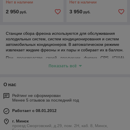
Нет в наличии
Нет в наличии
2 950
3 950
руб.
руб.
Станции сбора фреона используются для обслуживания
холодильных систем, систем кондиционирования и систем
автомобильных кондиционеров. В автоматическом режиме
извлекает жидкие фреоны и их пары и собирает их в баллон.
При производстве своей продукции фирма CPS (США)
учитывает последние технические достижения в области
Показать всё
диагностики и ремонта холодильной техники.
Объединив гибкость в эксплуатации с большой
производительностью, компания разработала самую
О нас
совершенную безмасляную систему для сбора хладонов,
представленную в сериях моделей CR и TR.
Рейтинг не сформирован
Менее 5 отзывов за последний год
Работает с 08.01.2012
г. Минск
проезд Сморговский, д.29, пом. 2Н, каб. 8, Минск,