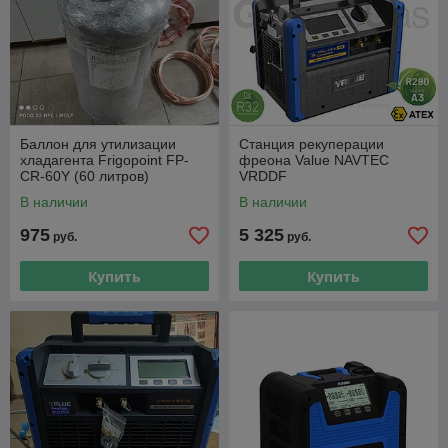
Баллон для утилизации
Станция рекуперации
хладагента Frigopoint FP-
фреона Value NAVTEC
CR-60Y (60 литров)
VRDDF
В наличии
В наличии
975
5 325
руб.
руб.
Купить
Купить