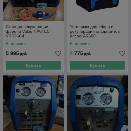
Станция рекуперации
Установка для сбора и
фреона Value NAVTEC
рекуперации хладагентов
VRR36C4
Aitcool AR600
В наличии
В наличии
5 995
4 775
руб.
руб.
Купить
Купить