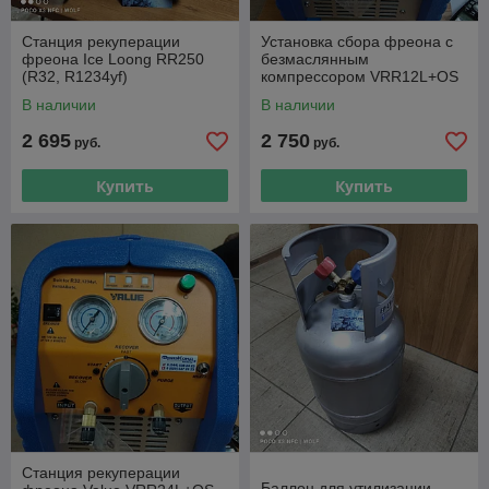
Станция рекуперации
Установка сбора фреона с
фреона Ice Loong RR250
безмаслянным
(R32, R1234yf)
компрессором VRR12L+OS
В наличии
В наличии
2 695
2 750
руб.
руб.
Купить
Купить
Станция рекуперации
Баллон для утилизации