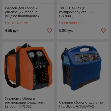
Баллон для сбора и
ЗиП CRXCR8 (к
утилизации фреона
компрессору станции
(жидкостной/паровой
CR700Е)
вентиль) 50 литров
Нет в наличии
Нет в наличии
455
520
руб.
руб.
Установка сбора и
рекуперации хладогента
Станция сбора хладагента
Errecom VP1022
ITE BLUE-R/95/DV/V2