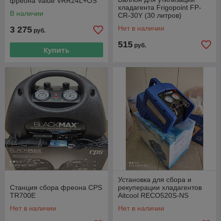
фреона Value VRR24L+OS
хладагента Frigopoint FP-
В наличии
CR-30Y (30 литров)
Нет в наличии
3 275
руб.
515
руб.
Купить
Установка для сбора и
Станция сбора фреона CPS
рекуперации хладагентов
TR700E
Aitcool RECO520S-NS
Нет в наличии
Нет в наличии