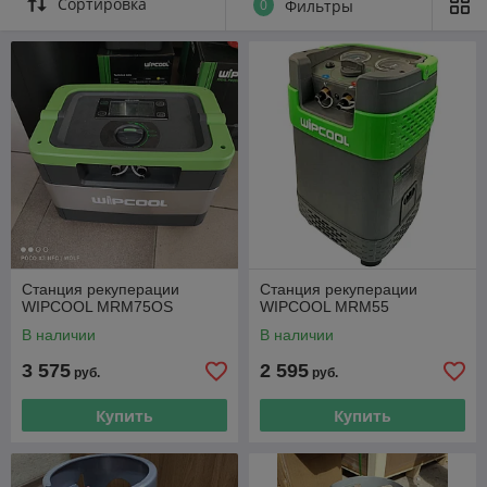
Сортировка
0
Фильтры
совершенную безмасляную систему для сбора хладонов,
представленную в сериях моделей CR и TR.
Станция рекуперации
Станция рекуперации
WIPCOOL MRM75OS
WIPCOOL MRM55
В наличии
В наличии
3 575
2 595
руб.
руб.
Купить
Купить