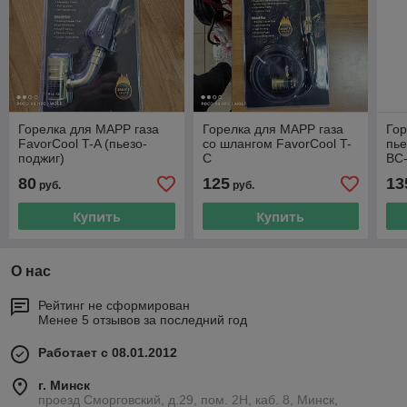
Горелка для MAPP газа
Горелка для MAPP газа
Гор
FavorCool T-A (пьезо-
со шлангом FavorCool T-
пье
поджиг)
C
BC
80
125
13
руб.
руб.
Купить
Купить
О нас
Рейтинг не сформирован
Менее 5 отзывов за последний год
Работает с 08.01.2012
г. Минск
проезд Сморговский, д.29, пом. 2Н, каб. 8, Минск,