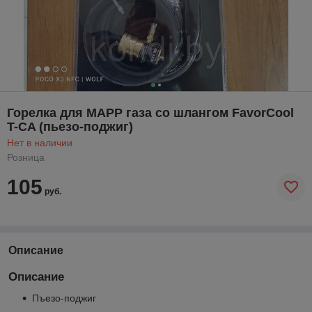
Горелка для MAPP газа со шлангом FavorCool
T-CA (пьезо-поджиг)
Нет в наличии
Розница
105
руб.
Описание
Описание
Пъезо-поджиг