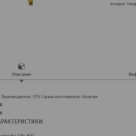
возврат това
Описание
Инф
 Производитель: CPS Страна изготовитель: Бельгия
AR
AR
АРАКТЕРИСТИКИ:
резьба:
1/8» NPT.