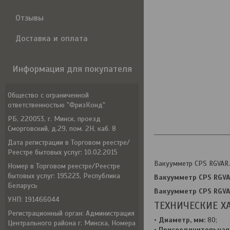
Отзывы
Доставка и оплата
Информация для покупателя
Общество с ограниченной
ответственностью "ФризКонд"
РБ, 220053, г. Минск, проезд
Сморговский, д.29, пом. 2Н, каб. 8
Дата регистрации в Торговом реестре/
Реестре бытовых услуг: 10.02.2015
Вакуумметр CPS RGVAR.
Номер в Торговом реестре/Реестре
бытовых услуг: 195223, Республика
Вакуумметр CPS RGV
Беларусь
Вакуумметр CPS RGV
УНП: 191466044
ТЕХНИЧЕСКИЕ Х
Регистрационный орган: Администрация
•
Диаметр, мм:
80;
Центрального района г. Минска, Номера
•
Присоединительная 