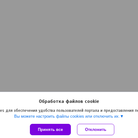
Обработка файлов cookie
es для обеспечения удобства пользователей портала и предоставления 
Вы можете настроить файлы cookies или отключить их.
Принять все
Сайт создан на платформе Deal.by
Отклонить
Политика обработки файлов cookies