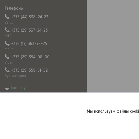
+375 (44) 538-24-23
Velcom
+375 (29) 537-24-23
МТС
+375 (17) 363-72-25
факс
+375 (29) 394-08-00
Viber
+375 (29) 359-61-52
Бухгалтерия
kondi.by
5382423@mail.ru
frizkond
+375293940800
Мы используем файлы cooki