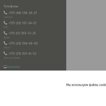
+375 (44) 538-24-23
Velcom
+375 (29) 537-24-23
МТС
+375 (17) 363-72-25
факс
+375 (29) 394-08-00
Viber
+375 (29) 359-61-52
Бухгалтерия
kondi.by
5382423@mail.ru
frizkond
+375293940800
Мы используем файлы cooki