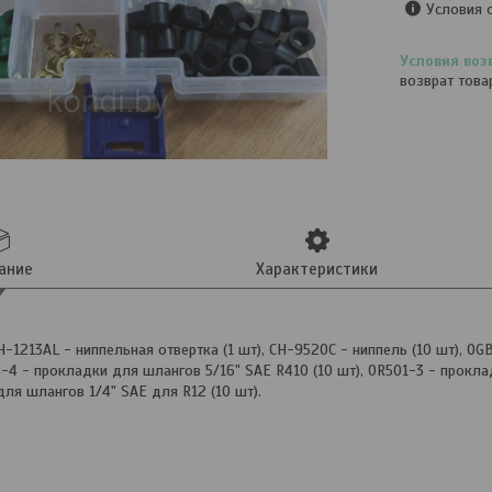
Условия 
возврат това
ание
Характеристики
H-1213AL - ниппельная отвертка (1 шт), CH-9520C - ниппель (10 шт), O
4-4 - прокладки для шлангов 5/16" SAE R410 (10 шт), OR501-3 - прокла
ля шлангов 1/4" SAE для R12 (10 шт).