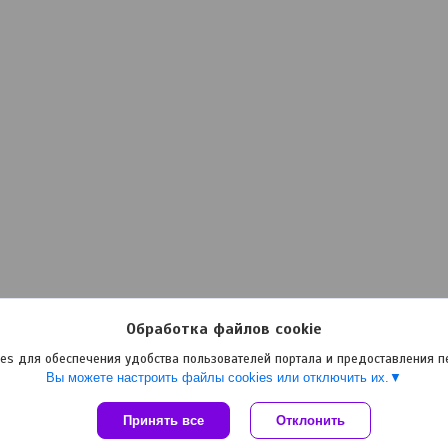
Обработка файлов cookie
es для обеспечения удобства пользователей портала и предоставления 
Вы можете настроить файлы cookies или отключить их.
Принять все
Сайт создан на платформе Deal.by
Отклонить
Политика обработки файлов cookies