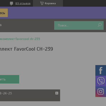
89 отзывов
Корзина
а
комплект favorcool ch-239
лект FavorCool CH-239
ить
38-24-23