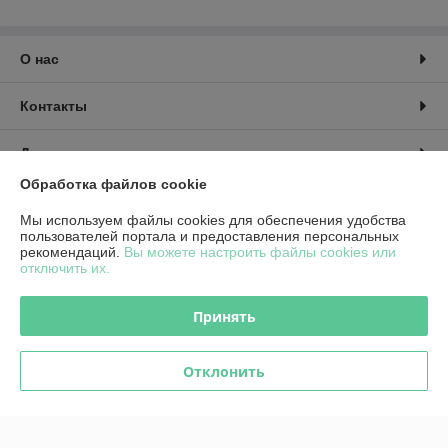
О нас
Контакты
Доставка и оплата
Обработка файлов cookie
График работы
Мы используем файлы cookies для обеспечения удобства
пользователей портала и предоставления персональных
Полная версия сайта
рекомендаций.
Вы можете настроить файлы cookies или
отключить их.
Политика обработки cookies
Принять
Сайт создан на платформе Deal.by
Отклонить