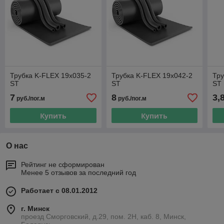
Трубка K-FLEX 19x035-2
Трубка K-FLEX 19x042-2
Тру
ST
ST
ST
7
8
3,
руб./пог.м
руб./пог.м
Купить
Купить
О нас
Рейтинг не сформирован
Менее 5 отзывов за последний год
Работает с 08.01.2012
г. Минск
проезд Сморговский, д.29, пом. 2Н, каб. 8, Минск,