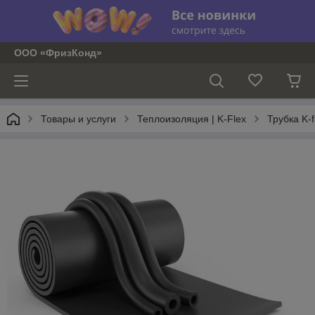
ООО «ФризКонд»
Товары и услуги
Теплоизоляция | K-Flex
Трубка K-f