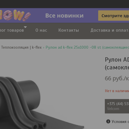
лог товаров
О нас
Контакты
Доставка и оплат
Теплоизоляция | k-flex
Рулон ad k-flex 25x1000 -08 st (самоклеящиес
Рулон AD
(самокл
66
руб.
/
Нет в наличи
+375 (44) 5
Velcom
Условия 