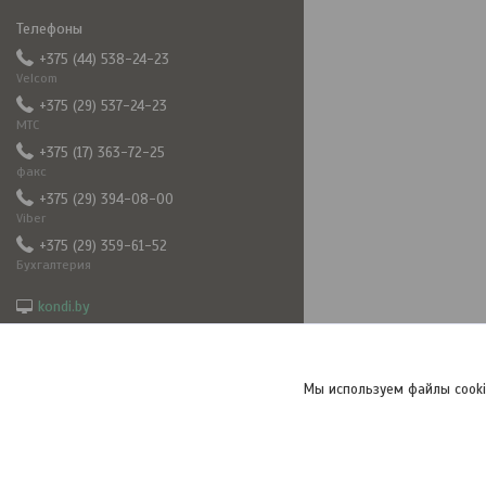
+375 (44) 538-24-23
Velcom
+375 (29) 537-24-23
МТС
+375 (17) 363-72-25
факс
+375 (29) 394-08-00
Viber
+375 (29) 359-61-52
Бухгалтерия
kondi.by
5382423@mail.ru
frizkond
+375293940800
Мы используем файлы cooki