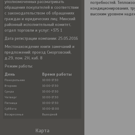
уполномоченных рассматривать
потребностей. Теплоиз
обращения покупателей в соответствии
кондиционирования, тр
с законодательством об обращениях
высоким уровнем надеж
граждан и юридических лиц: Минский
районный исполнительный комитет,
отдел торговли и услуг: +375 1
Дата регистрации компании: 25.05.2016
Местонахождение книги замечаний и
предложений: проезд Сморговский,
д.29, пом. 2Н, каб. 8
Режим работы:
День
Время работы
Понедельник
10:00-17:30
Вторник
10:00-17:30
Среда
10:00-17:30
Четверг
10:00-17:30
Пятница
10:00-17:30
Суббота
10:00-13:00
Воскресенье
Выходной
Карта