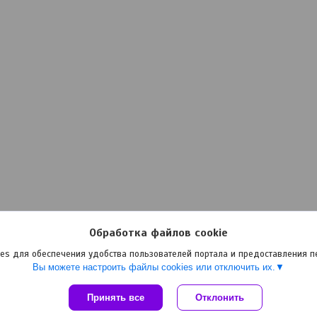
Обработка файлов cookie
es для обеспечения удобства пользователей портала и предоставления 
Вы можете настроить файлы cookies или отключить их.
Принять все
Сайт создан на платформе Deal.by
Отклонить
Политика обработки файлов cookies