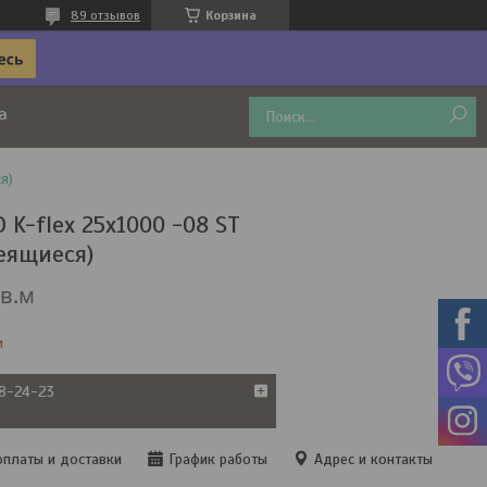
89 отзывов
Корзина
а
я)
 K-flex 25x1000 -08 ST
еящиеся)
кв.м
и
38-24-23
оплаты и доставки
График работы
Адрес и контакты