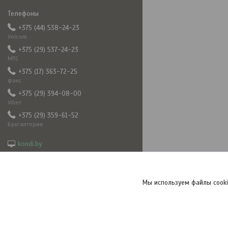
+375 (44) 538-24-23
Velcom
+375 (29) 537-24-23
МТС
+375 (17) 363-72-25
факс
+375 (29) 394-08-00
Viber
+375 (29) 359-61-52
Бухгалтерия
kondi.by
5382423@mail.ru
frizkond
+375293940800
Мы используем файлы cooki