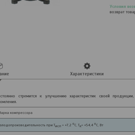
возврат това
ание
Характеристики
стоянно стремится к улучшению характеристик своей продукции
омления.
арка компрессора
о
о
олодопроизводительность при Т
= +7,2
С, T
= +54,4
С, Вт
исп
к