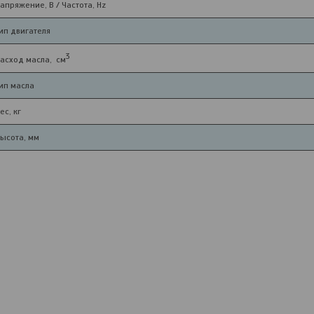
апряжение, В / Частота, Hz
ип двигателя
3
асход масла, см
ип масла
ес, кг
ысота, мм