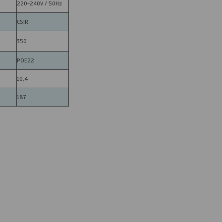
220-240V / 50Hz
CSIR
350
POE22
10,4
187