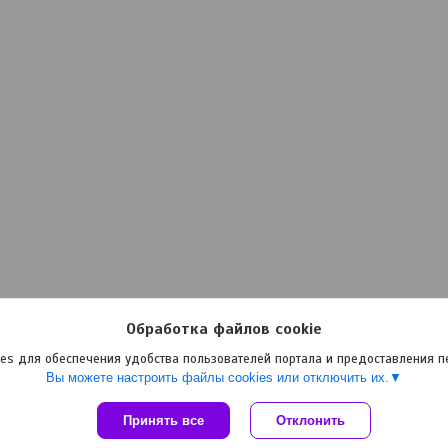
Обработка файлов cookie
es для обеспечения удобства пользователей портала и предоставления 
Вы можете настроить файлы cookies или отключить их.
Принять все
Сайт создан на платформе Deal.by
Отклонить
Политика обработки файлов cookies