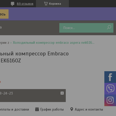
89 отзывов
Корзина
а
ерии z
Холодильный компрессор embraco aspera nek6160z
ьный компрессор Embraco
NEK6160Z
и
38-24-23
оплаты и доставки
График работы
Адрес и контакты