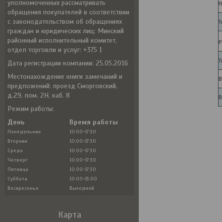
уполномоченных рассматривать
Н
обращения покупателей в соответствии
с законодательством об обращениях
Т
граждан и юридических лиц: Минский
районный исполнительный комитет,
Р
отдел торговли и услуг: +375 1
Т
Дата регистрации компании: 25.05.2016
Местонахождение книги замечаний и
В
предложений: проезд Сморговский,
д.29, пом. 2Н, каб. 8
В
Режим работы:
День
Время работы
Понедельник
10:00-17:30
Вторник
10:00-17:30
Среда
10:00-17:30
Четверг
10:00-17:30
Пятница
10:00-17:30
Суббота
10:00-13:00
Воскресенье
Выходной
Карта