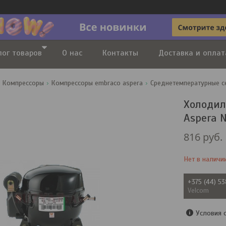
лог товаров
О нас
Контакты
Доставка и оплат
Компрессоры
Компрессоры embraco aspera
Среднетемпературные с
Холодил
Aspera 
816
руб.
Нет в наличи
+375 (44) 5
Velcom
Условия 