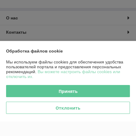
О нас
Контакты
Доставка и оплата
Обработка файлов cookie
График работы
Мы используем файлы cookies для обеспечения удобства
пользователей портала и предоставления персональных
рекомендаций.
Вы можете настроить файлы cookies или
Полная версия сайта
отключить их.
Политика обработки cookies
Принять
Сайт создан на платформе Deal.by
Отклонить