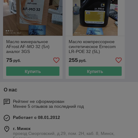
Масло минеральное
Масло компрессорное
AFrost AF-MO 32 (5л)
синтетическое Errecom
аналог 3GS
LR-POE 32 (5L)
75
255
руб.
руб.
Купить
Купить
О нас
Рейтинг не сформирован
Менее 5 отзывов за последний год
Работает с 08.01.2012
г. Минск
проезд Сморговский, д.29, пом. 2Н, каб. 8, Минск,