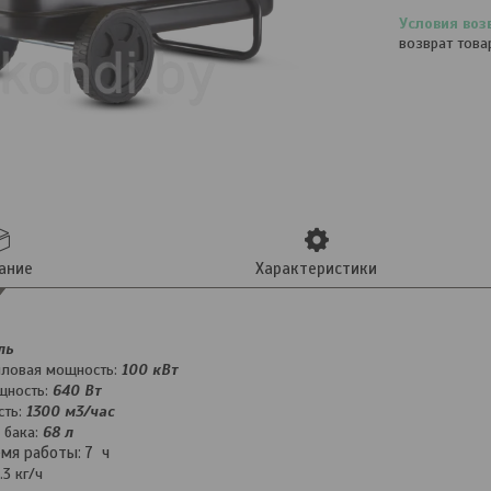
возврат това
ание
Характеристики
ль
пловая мощность:
100 кВт
щность:
640 Вт
сть:
1300 м3/час
 бака:
68 л
мя работы: 7 ч
.3 кг/ч