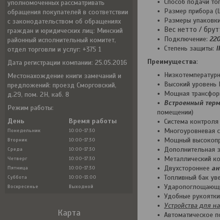
Способ подачи топ
уполномоченных рассматривать
Размер прибора (
обращения покупателей в соответствии
Размеры упаковки
с законодательством об обращениях
Вес нетто / брутт
граждан и юридических лиц: Минский
Подключение:
22
районный исполнительный комитет,
Степень защиты:
I
отдел торговли и услуг: +375 1
Преимущества
:
Дата регистрации компании: 25.05.2016
Низкотемператур
Местонахождение книги замечаний и
Высокий уровень 
предложений: проезд Сморговский,
Мощная трансформ
д.29, пом. 2Н, каб. 8
Встроенный терм
Режим работы:
помещении)
День
Время работы
Система контроля
Многоуровневая с
Понедельник
10:00-17:30
Мощный высокопр
Вторник
10:00-17:30
Дополнительная з
Среда
10:00-17:30
Металлический к
Четверг
10:00-17:30
Двухстороннее
ан
Пятница
10:00-17:30
Топливный бак ув
Суббота
10:00-13:00
Ударопоглощающи
Воскресенье
Выходной
Удобные рукоятк
Устройства для н
Карта
Автоматическое 