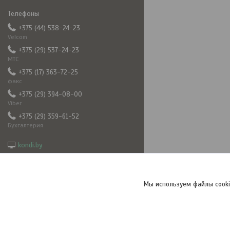
+375 (44) 538-24-23
Velcom
+375 (29) 537-24-23
МТС
+375 (17) 363-72-25
факс
+375 (29) 394-08-00
Viber
+375 (29) 359-61-52
Бухгалтерия
kondi.by
5382423@mail.ru
frizkond
+375293940800
Мы используем файлы cooki