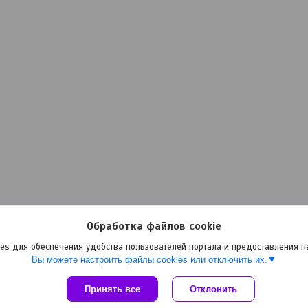
Обработка файлов cookie
es для обеспечения удобства пользователей портала и предоставления 
Вы можете настроить файлы cookies или отключить их.
Принять все
Сайт создан на платформе Deal.by
Отклонить
Политика обработки файлов cookies