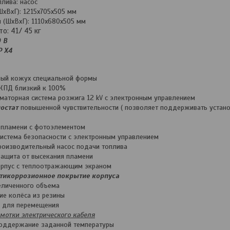
лива: насос
ШхВхГ): 1215х705х505 мм
 (ШxВxГ): 1110х680х505 мм
о: 41/ 45 кг
0 В
P Х4
ный кожух специальной формы
КПД близкий к 100%
аторная система розжига 12 kV с электронным управлением
остат
повышенной чувствительности ( позволяет поддерживать устан
 пламени с фотоэлементом
истема безопасности с электронным управлением
оизводительный насос подачи топлива
ащита от высекания пламени
орпус с теплоотражающим экраном
тикоррозионное покрытие корпуса
еличенного объема
е колёса из резины
и для перемещения
амотки электрического кабеля
поддержание заданной температуры