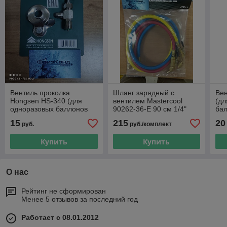
Вентиль проколка
Шланг зарядный с
Вен
Hongsen HS-340 (для
вентилем Mastercool
(дл
одноразовых баллонов
90262-36-E 90 см 1/4"
бал
под прокол)
SAE (компл. 3 шт)
15
215
20
руб.
руб./комплект
Купить
Купить
О нас
Рейтинг не сформирован
Менее 5 отзывов за последний год
Работает с 08.01.2012