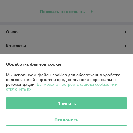
Показать все отзывы
О нас
Контакты
Доставка и оплата
Обработка файлов cookie
График работы
Мы используем файлы cookies для обеспечения удобства
пользователей портала и предоставления персональных
рекомендаций.
Вы можете настроить файлы cookies или
Полная версия сайта
отключить их.
Политика обработки cookies
Принять
Сайт создан на платформе Deal.by
Отклонить