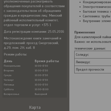
уполномоченных рассматривать
Кондиционировани
обращения покупателей в соответствии
Электротехническ
с законодательством об обращениях
Бытовая техника:
граждан и юридических лиц: Минский
Сантехника: трубы
районный исполнительный комитет,
Внутренние элеме
отдел торговли и услуг: +375 1
Дата регистрации компании: 25.05.2016
Применения
Для капиллярной пайки 
Местонахождение книги замечаний и
Важно: не использовать
предложений: проезд Сморговский,
д.29, пом. 2Н, каб. 8
технические данные:
Режим работы:
Солидус
День
Время работы
Ликвидус
Понедельник
10:00-17:30
Предел прочности
Вторник
10:00-17:30
Среда
10:00-17:30
Четверг
10:00-17:30
Пятница
10:00-17:30
Суббота
10:00-13:00
Воскресенье
Выходной
Карта