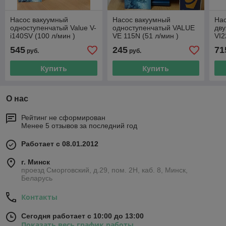
Насос вакуумный
Насос вакуумный
На
одноступенчатый Value V-
одноступенчатый VALUE
дв
i140SV (100 л/мин )
VE 115N (51 л/мин )
VI2
545
245
71
руб.
руб.
Купить
Купить
О нас
Рейтинг не сформирован
Менее 5 отзывов за последний год
Работает с 08.01.2012
г. Минск
проезд Сморговский, д.29, пом. 2Н, каб. 8, Минск,
Беларусь
Контакты
Сегодня работает с 10:00 до 13:00
Показать весь график работы