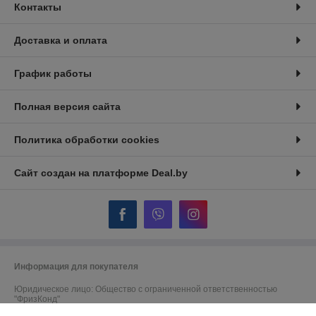
Контакты
Доставка и оплата
График работы
Полная версия сайта
Политика обработки cookies
Сайт создан на платформе Deal.by
Информация для покупателя
Юридическое лицо:
Общество с ограниченной ответственностью
"ФризКонд"
РБ, 220053, г. Минск, проезд Сморговский, д.29, пом. 2Н, каб. 8